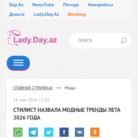
Day.Az
NewsTube
Погода
Авиарейсы
Деньги
Lady.Day.Az
Booking
ОТНОШЕНИЯ
МОДА
ГЛАВНАЯ СТРАНИЦА
Мода
КАРЬЕРА
КРАСОТА
ЗДОРОВЬЕ
ЗДОРОВАЯ ЕДА
16 мая 2026 12:05
СТИЛИСТ НАЗВАЛА МОДНЫЕ ТРЕНДЫ ЛЕТА
ГОСТИ
2026 ГОДА